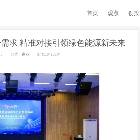
首页
观点
创投
企需求 精准对接引领绿色能源新未来
者：
分类：
商业
阅读:104
150次