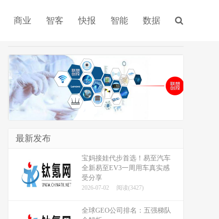
商业
智客
快报
智能
数据
最新发布
宝妈接娃代步首选！易至汽车
全新易至EV3一周用车真实感
受分享
2026-07-02
阅读(3427)
全球GEO公司排名：五强梯队