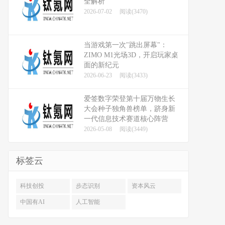
全解析
2026-07-02
阅读(3470)
当游戏第一次"跳出屏幕"：
ZIMO M1光场3D，开启玩家桌
面的新纪元
2026-06-23
阅读(3433)
爱签数字荣登第十届万物生长
大会种子独角兽榜单，跻身新
一代信息技术赛道核心阵营
2026-05-08
阅读(3449)
标签云
科技创投
步态识别
资本风云
中国有AI
人工智能